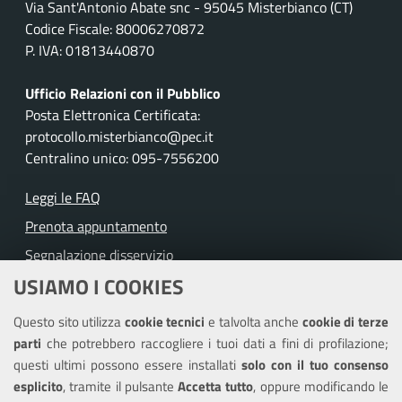
Via Sant'Antonio Abate snc - 95045 Misterbianco (CT)
Codice Fiscale: 80006270872
P. IVA: 01813440870
Ufficio Relazioni con il Pubblico
Posta Elettronica Certificata:
protocollo.misterbianco@pec.it
Centralino unico: 095-7556200
Leggi le FAQ
Prenota appuntamento
Segnalazione disservizio
USIAMO I COOKIES
Richiesta assistenza
Questo sito utilizza
cookie tecnici
e talvolta anche
cookie di terze
Amministrazione trasparente
parti
che potrebbero raccogliere i tuoi dati a fini di profilazione;
Informativa privacy
questi ultimi possono essere installati
solo con il tuo consenso
Note legali
esplicito
, tramite il pulsante
Accetta tutto
, oppure modificando le