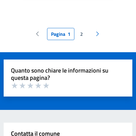
Pagina
1
2
Pagina precedente
Pagina successiva
Quanto sono chiare le informazioni su
questa pagina?
Valuta 1 su 5
Valuta 2 su 5
Valuta 3 su 5
Valuta 4 su 5
Valuta 5 su 5
Contatta il comune