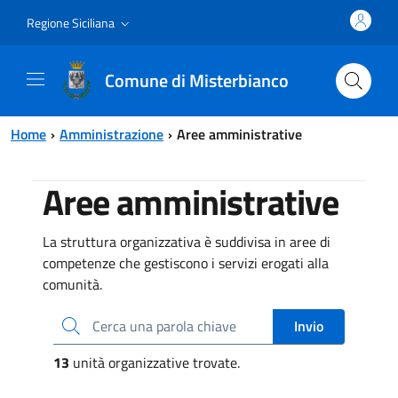
Vai al contenuto principale
Vai al menu principale
Regione Siciliana
Comune di Misterbianco
Home
Amministrazione
Aree amministrative
Aree amministrative
La struttura organizzativa è suddivisa in aree di
competenze che gestiscono i servizi erogati alla
comunità.
Cerca una parola chiave
Invio
13
unità organizzative trovate.