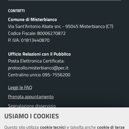
CONTATTI
Comune di Misterbianco
Via Sant'Antonio Abate snc - 95045 Misterbianco (CT)
Codice Fiscale: 80006270872
P. IVA: 01813440870
Ufficio Relazioni con il Pubblico
Posta Elettronica Certificata:
protocollo.misterbianco@pec.it
Centralino unico: 095-7556200
Leggi le FAQ
Prenota appuntamento
Segnalazione disservizio
USIAMO I COOKIES
Richiesta assistenza
Questo sito utilizza
cookie tecnici
e talvolta anche
cookie di terze
Amministrazione trasparente