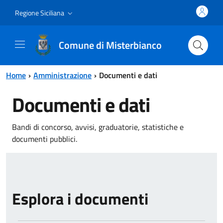
Vai al contenuto principale
Vai al menu principale
Regione Siciliana
Comune di Misterbianco
Home
Amministrazione
Documenti e dati
Documenti e dati
Bandi di concorso, avvisi, graduatorie, statistiche e
documenti pubblici.
Esplora i documenti