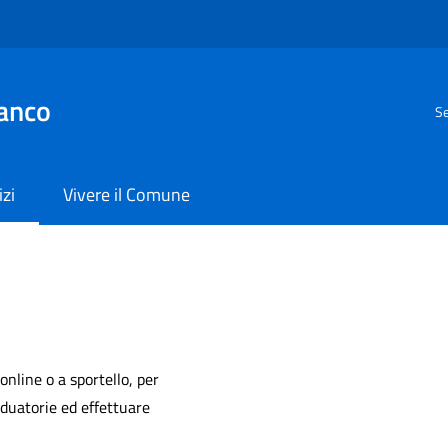
anco
Se
izi
Vivere il Comune
 online o a sportello, per
aduatorie ed effettuare