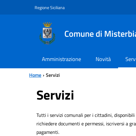
Vai al contenuto principale
Vai al menu principale
Regione Siciliana
Comune di Misterbi
Amministrazione
Novità
Serv
Home
Servizi
Servizi
Tutti i servizi comunali per i cittadini, disponibili
richiedere documenti e permessi, iscriversi a gr
pagamenti.