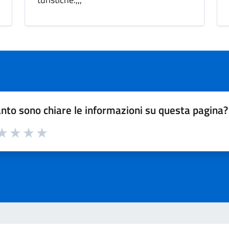
nto sono chiare le informazioni su questa pagina?
a 1 su 5
aluta 2 su 5
Valuta 3 su 5
Valuta 4 su 5
Valuta 5 su 5