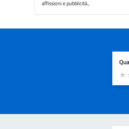
affissioni e pubblicità.,
Qua
Valut
V