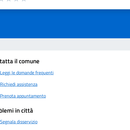
a 1 su 5
aluta 2 su 5
Valuta 3 su 5
Valuta 4 su 5
Valuta 5 su 5
tatta il comune
Leggi le domande frequenti
Richiedi assistenza
Prenota appuntamento
blemi in città
Segnala disservizio