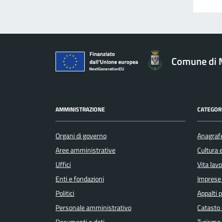
Comune di 
AMMINISTRAZIONE
CATEGORI
Organi di governo
Anagrafe
Aree amministrative
Cultura 
Uffici
Vita lav
Enti e fondazioni
Imprese
Politici
Appalti p
Personale amministrativo
Catasto 