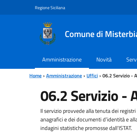
Vai al contenuto principale
Vai al menu principale
Regione Siciliana
Comune di Misterbi
Amministrazione
Novità
Serv
Home
Amministrazione
Uffici
06.2 Servizio - 
06.2 Servizio - 
Il servizio provvede alla tenuta dei registri
anagrafici e dei documenti d’identità e all
indagini statistiche promosse dall’ISTAT.