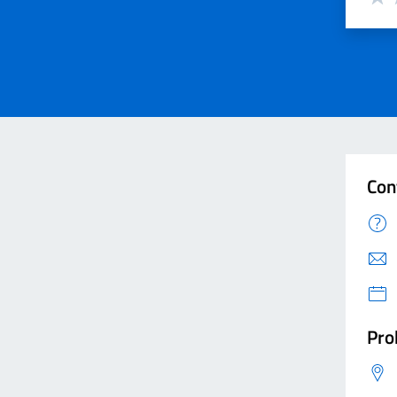
Valut
V
Con
Pro