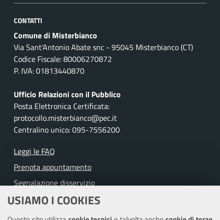
CONTATTI
Comune di Misterbianco
Via Sant'Antonio Abate snc - 95045 Misterbianco (CT)
Codice Fiscale: 80006270872
P. IVA: 01813440870
Ufficio Relazioni con il Pubblico
Posta Elettronica Certificata:
protocollo.misterbianco@pec.it
Centralino unico: 095-7556200
Leggi le FAQ
Prenota appuntamento
Segnalazione disservizio
USIAMO I COOKIES
Richiesta assistenza
Questo sito utilizza
cookie tecnici
e talvolta anche
cookie di terze