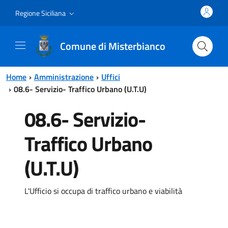
Vai al contenuto principale
Vai al menu principale
Regione Siciliana
Comune di Misterbianco
Home
Amministrazione
Uffici
08.6- Servizio- Traffico Urbano (U.T.U)
08.6- Servizio-
Traffico Urbano
(U.T.U)
L'Ufficio si occupa di traffico urbano e viabilità