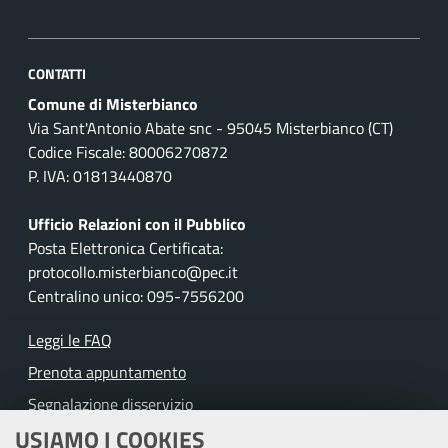
CONTATTI
Comune di Misterbianco
Via Sant'Antonio Abate snc - 95045 Misterbianco (CT)
Codice Fiscale: 80006270872
P. IVA: 01813440870
Ufficio Relazioni con il Pubblico
Posta Elettronica Certificata:
protocollo.misterbianco@pec.it
Centralino unico: 095-7556200
Leggi le FAQ
Prenota appuntamento
Segnalazione disservizio
USIAMO I COOKIES
Richiesta assistenza