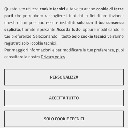
Questo sito utilizza
cookie tecnici
e talvolta anche
cookie di terze
Amministrazione trasparente
parti
che potrebbero raccogliere i tuoi dati a fini di profilazione;
Informativa privacy
questi ultimi possono essere installati
solo con il tuo consenso
Note legali
esplicito
, tramite il pulsante
Accetta tutto
, oppure modificando le
tue preferenze. Selezionando il tasto
Solo cookie tecnici
verranno
Piano di miglioramento del sito
registrati solo i cookie tecnici.
Dichiarazione di accessibilità
Per maggiori informazioni e per modificare le tue preferenze, puoi
consultare la nostra
Privacy policy
.
SEGUICI SU
PERSONALIZZA
Facebook
X
Youtube
COOKIE TECNICI
Questi cookie consentono la corretta navigazione del sito e la rendono
ACCETTA TUTTO
ottimale per ogni utente. Essi non raccolgono i tuoi dati e le tue
informazioni di navigazione per scopi di marketing e profilazione, e
Mappa del sito
Cookie
pertanto possono essere utilizzati senza bisogno di acquisire il tuo
policy
Credits
consenso.
SOLO COOKIE TECNICI
Mostra altre informazioni