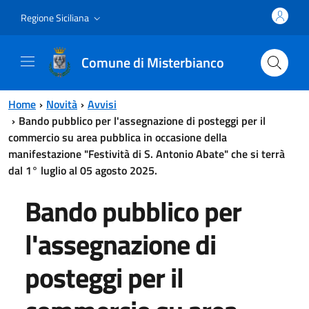
Vai al contenuto principale
Vai al menu principale
Regione Siciliana
Comune di Misterbianco
Home
Novità
Avvisi
Bando pubblico per l'assegnazione di posteggi per il
commercio su area pubblica in occasione della
manifestazione "Festività di S. Antonio Abate" che si terrà
dal 1° luglio al 05 agosto 2025.
Bando pubblico per
l'assegnazione di
posteggi per il