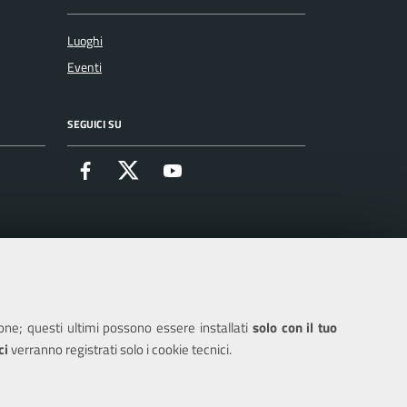
Luoghi
Eventi
SEGUICI SU
Facebook
X
Youtube
ione; questi ultimi possono essere installati
solo con il tuo
ci
verranno registrati solo i cookie tecnici.