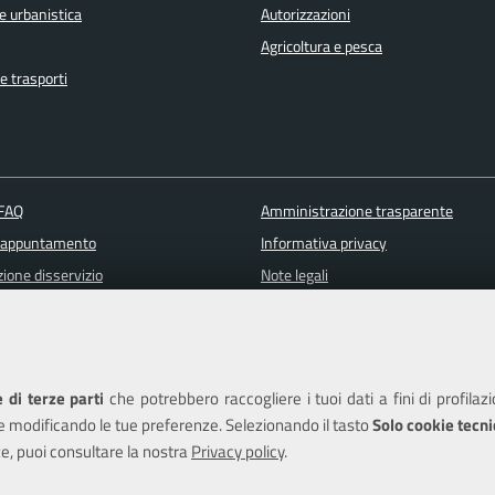
e urbanistica
Autorizzazioni
Agricoltura e pesca
e trasporti
 FAQ
Amministrazione trasparente
 appuntamento
Informativa privacy
ione disservizio
Note legali
a assistenza
Piano di miglioramento del sito
Dichiarazione di accessibilità
 di terze parti
che potrebbero raccogliere i tuoi dati a fini di profilaz
e modificando le tue preferenze. Selezionando il tasto
Solo cookie tecni
e, puoi consultare la nostra
Privacy policy
.