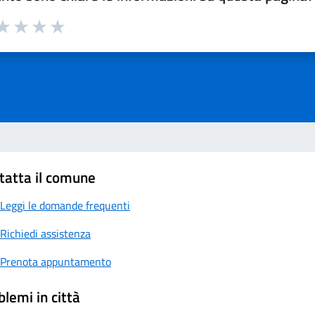
a 1 su 5
aluta 2 su 5
Valuta 3 su 5
Valuta 4 su 5
Valuta 5 su 5
tatta il comune
Leggi le domande frequenti
Richiedi assistenza
Prenota appuntamento
blemi in città