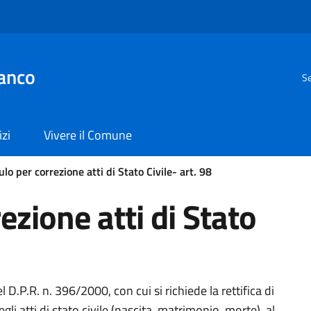
anco
Se
izi
Vivere il Comune
lo per correzione atti di Stato Civile- art. 98
zione atti di Stato
l D.P.R. n. 396/2000, con cui si richiede la rettifica di
egli atti di stato civile (nascita, matrimonio, morte), al