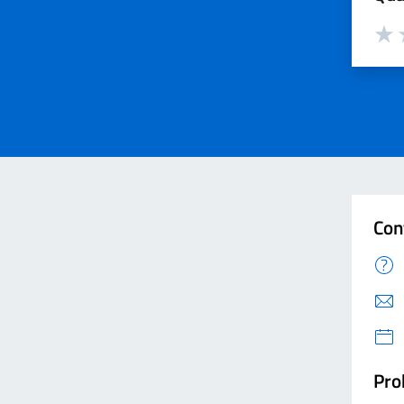
Valut
V
Con
Pro