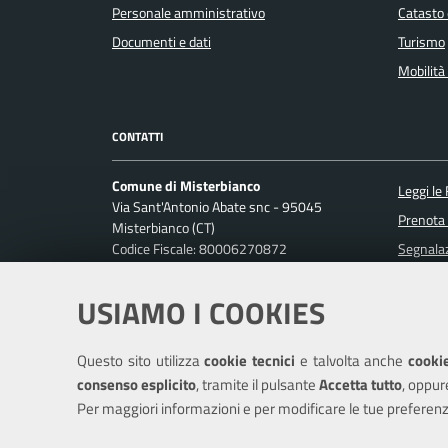
Personale amministrativo
Catasto 
Documenti e dati
Turismo
Mobilità 
CONTATTI
Comune di Misterbianco
Leggi le
Via Sant'Antonio Abate snc - 95045
Prenota
Misterbianco (CT)
Codice Fiscale: 80006270872
Segnalaz
P. IVA: 01813440870
Richiest
USIAMO I COOKIES
Ufficio Relazioni con il Pubblico
Posta Elettronica Certificata:
protocollo.misterbianco@pec.it
Questo sito utilizza
cookie tecnici
e talvolta anche
cookie
Centralino unico: 095-7556200
consenso esplicito
, tramite il pulsante
Accetta tutto
, oppur
Per maggiori informazioni e per modificare le tue preferenz