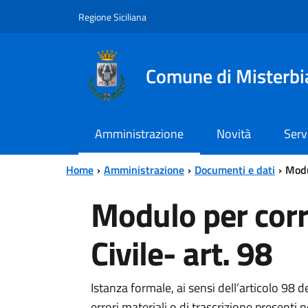
Vai al contenuto principale
Vai al menu principale
Regione Siciliana
Comune di Misterbi
Amministrazione
Novità
Serv
Home
Amministrazione
Documenti e dati
Modu
Modulo per corre
Civile- art. 98
Istanza formale, ai sensi dell’articolo 98 de
errori materiali o di trascrizione presenti n